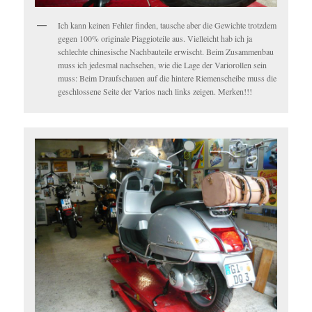
Ich kann keinen Fehler finden, tausche aber die Gewichte trotzdem
gegen 100% originale Piaggioteile aus. Vielleicht hab ich ja
schlechte chinesische Nachbauteile erwischt. Beim Zusammenbau
muss ich jedesmal nachsehen, wie die Lage der Variorollen sein
muss: Beim Draufschauen auf die hintere Riemenscheibe muss die
geschlossene Seite der Varios nach links zeigen. Merken!!!