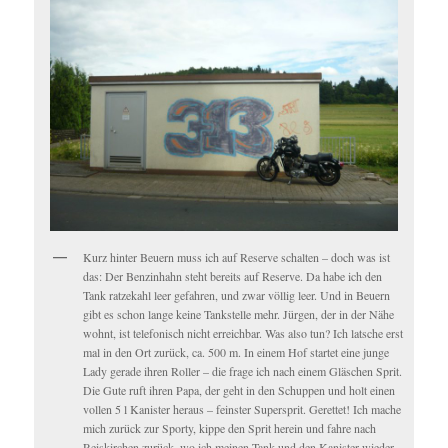
Kurz hinter Beuern muss ich auf Reserve schalten – doch was ist
das: Der Benzinhahn steht bereits auf Reserve. Da habe ich den
Tank ratzekahl leer gefahren, und zwar völlig leer. Und in Beuern
gibt es schon lange keine Tankstelle mehr. Jürgen, der in der Nähe
wohnt, ist telefonisch nicht erreichbar. Was also tun? Ich latsche erst
mal in den Ort zurück, ca. 500 m. In einem Hof startet eine junge
Lady gerade ihren Roller – die frage ich nach einem Gläschen Sprit.
Die Gute ruft ihren Papa, der geht in den Schuppen und holt einen
vollen 5 l Kanister heraus – feinster Supersprit. Gerettet! Ich mache
mich zurück zur Sporty, kippe den Sprit herein und fahre nach
Reiskirchen zurück, wo ich meinen Tank und den Kanister wieder