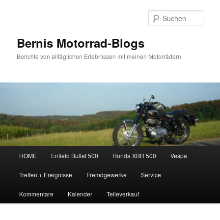
Zum
Zum
Inhalt
sekundären
Such
wechseln
Inhalt
wechseln
Bernis Motorrad-Blogs
Berichte von alltäglichen Erlebnissen mit meinen Motorrädern
Hauptmenü
HOME
Enfield Bullet 500
Honda XBR 500
Vespa
Treffen + Ereignisse
Fremdgewerke
Service
Kommentare
Kalender
Teileverkauf