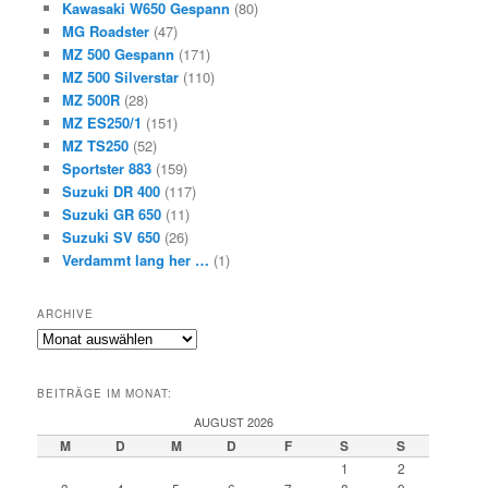
Kawasaki W650 Gespann
(80)
MG Roadster
(47)
MZ 500 Gespann
(171)
MZ 500 Silverstar
(110)
MZ 500R
(28)
MZ ES250/1
(151)
MZ TS250
(52)
Sportster 883
(159)
Suzuki DR 400
(117)
Suzuki GR 650
(11)
Suzuki SV 650
(26)
Verdammt lang her …
(1)
ARCHIVE
Archive
BEITRÄGE IM MONAT:
AUGUST 2026
M
D
M
D
F
S
S
1
2