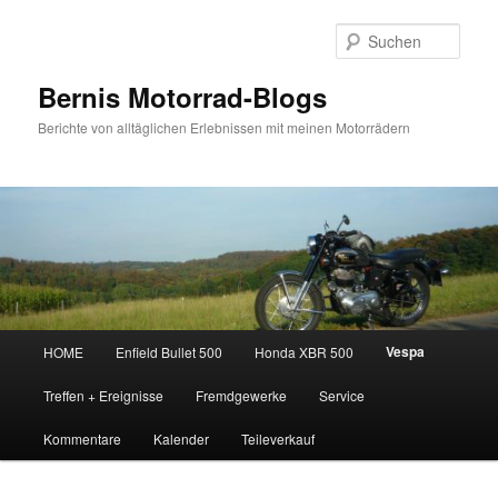
Zum
Inhalt
Such
wechseln
Bernis Motorrad-Blogs
Berichte von alltäglichen Erlebnissen mit meinen Motorrädern
Hauptmenü
Vespa
HOME
Enfield Bullet 500
Honda XBR 500
Treffen + Ereignisse
Fremdgewerke
Service
Kommentare
Kalender
Teileverkauf