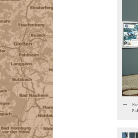
Nac
Ric