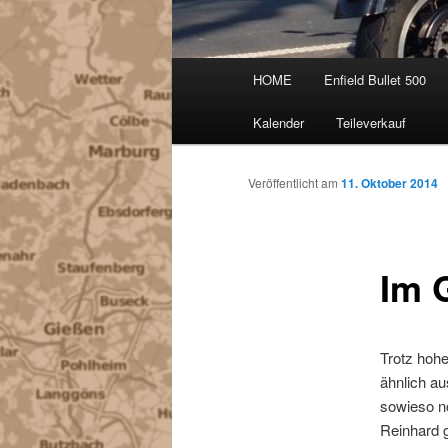
Hauptmenü
HOME
Enfield Bullet 500
Kalender
Teileverkauf
Veröffentlicht am
11. Oktober 2014
Im 
Trotz hohe
ähnlich au
sowieso no
Reinhard 