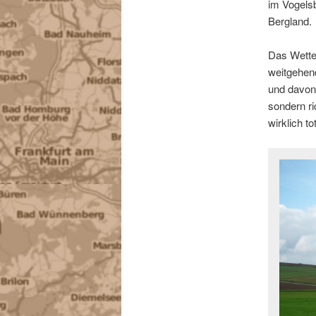
im Vogels
Bergland.
Das Wetter
weitgehend
und davon 
sondern ri
wirklich t