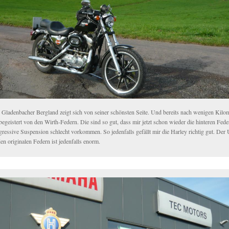
 Gladenbacher Bergland zeigt sich von seiner schönsten Seite. Und bereits nach wenigen Kilom
begeistert von den Wirth-Federn. Die sind so gut, dass mir jetzt schon wieder die hinteren Fed
gressive Suspension schlecht vorkommen. So jedenfalls gefällt mir die Harley richtig gut. Der 
en originalen Federn ist jedenfalls enorm.