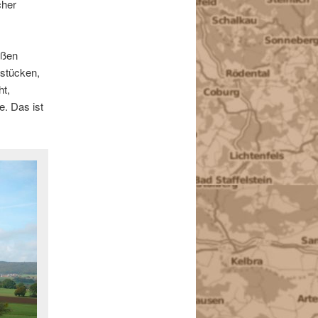
cher
aßen
dstücken,
ht,
e. Das ist