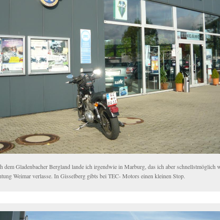
h dem Gladenbacher Bergland lande ich irgendwie in Marburg, das ich aber schnellstmöglich w
htung Weimar verlasse. In Gisselberg gibts bei TEC- Motors einen kleinen Stop.