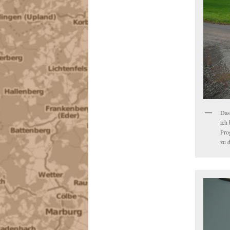
Das
ich 
Pro
zu d