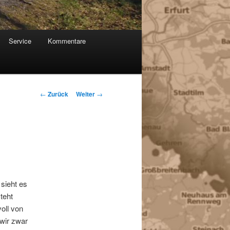
Service
Kommentare
Beitragsnavigation
←
Zurück
Weiter
→
sieht es
teht
oll von
wir zwar