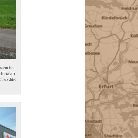
etern bin
erbeine von
Unterschied