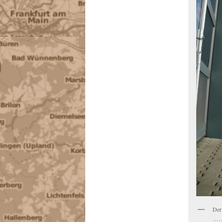
Der
…