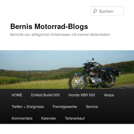
Zum
Inhalt
Such
wechseln
Bernis Motorrad-Blogs
Berichte von alltäglichen Erlebnissen mit meinen Motorrädern
Hauptmenü
HOME
Enfield Bullet 500
Honda XBR 500
Vespa
Treffen + Ereignisse
Fremdgewerke
Service
Kommentare
Kalender
Teileverkauf