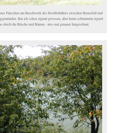
ines Päuschen am Buschwerk des Hochbehälters zwischen Bernsfeld und
ggemünden. Bin ich schon zigmal gewesen, aber heute schimmerte irgend
as durch die Büsche und Bäume - also mal genauer hingeschaut.