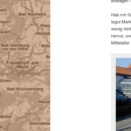
erledigen
Hab mir f
tegut Mar
wenig Ver
hervor, un
Mittelalte