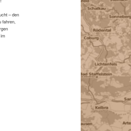
!
ucht – den
 fahren,
rgen
 im