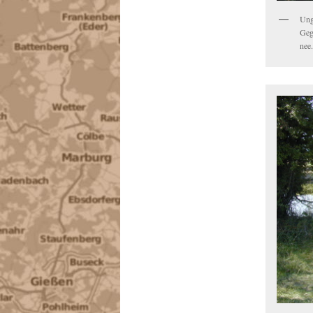
Ungl
Gege
nee.