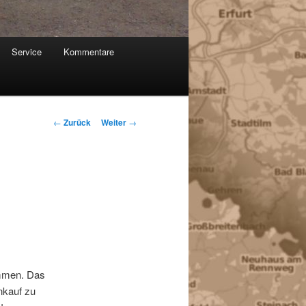
Service
Kommentare
Beitragsnavigation
←
Zurück
Weiter
→
ommen. Das
nkauf zu