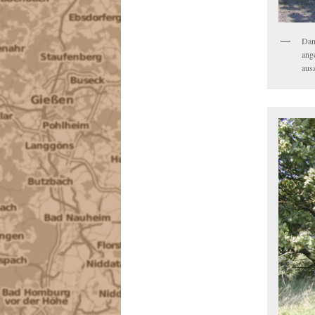
Dan
ang
aus