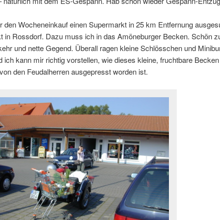
 – natürlich mit dem ES-Gespann. Hab schon wieder Gespann-Entzug
ür den Wocheneinkauf einen Supermarkt in 25 km Entfernung ausges
kt in Rossdorf. Dazu muss ich in das Amöneburger Becken. Schön zu
kehr und nette Gegend. Überall ragen kleine Schlösschen und Minibu
d ich kann mir richtig vorstellen, wie dieses kleine, fruchtbare Becken
r von den Feudalherren ausgepresst worden ist.