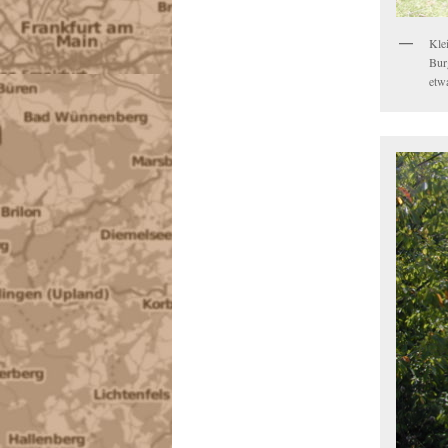
Kle
Bur
etw