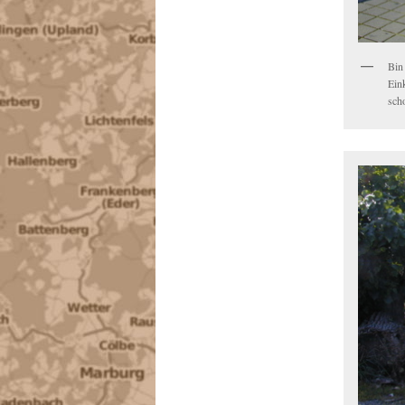
Bin
Ein
sch