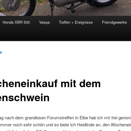
Honda XBR 500
Vespa
Treffen + Ereignisse
Fremdgewerke
06
heneinkauf mit dem
enschwein
g nach dem grandiosen Forumstreffen in Elbe hab ich mir frei gen
 immer noch sehr schön und so biete ich Heidlinde an, den Wochenei