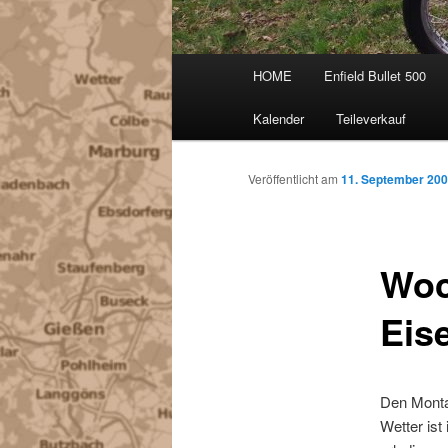
Hauptmenü
HOME
Enfield Bullet 500
Kalender
Teileverkauf
Veröffentlicht am
11. September 20
Woc
Eis
Den Monta
Wetter ist